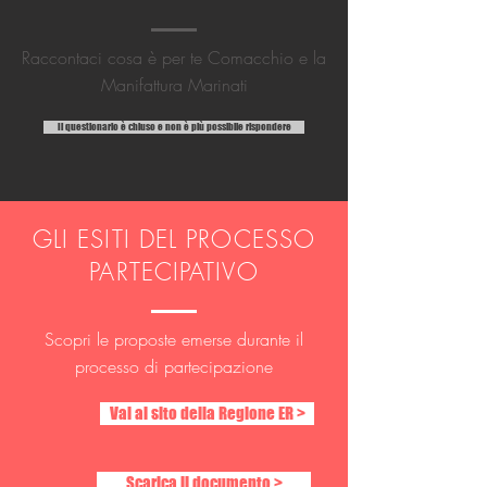
Raccontaci cosa è per te Comacchio e la
Manifattura Marinati
Il questionario è chiuso e non è più possibile rispondere
GLI ESITI DEL PROCESSO
PARTECIPATIVO
Scopri le proposte emerse durante il
processo di partecipazione
Vai al sito della Regione ER >
Scarica il documento >