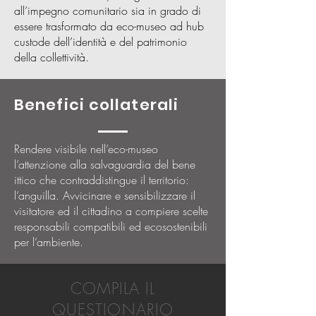
all’impegno comunitario sia in grado di
essere trasformato da eco-museo ad hub
custode dell’identità e del patrimonio
della collettività.
Benefici collaterali
Rendere visibile nell’eco-museo
l’attenzione alla salvaguardia del bene
ittico che contraddistingue il territorio:
l’anguilla. Avvicinare e sensibilizzare il
visitatore ed il cittadino a compiere scelte
responsabili compatibili ed ecosostenibili
per l’ambiente.
COMPILA IL
QUESTIONARIO