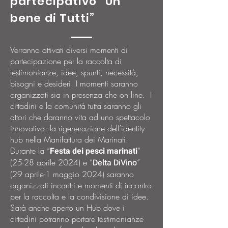
partecipativo “Un
bene di Tutti”
Verranno attivati diversi momenti di
partecipazione per la raccolta di
testimonianze, idee, spunti, necessità,
bisogni e desideri. I momenti saranno
organizzati sia in presenza che on line. I
cittadini e la comunità tutta saranno gli
attori che daranno vita ad uno spettacolo
innovativo: la rigenerazione dell’identity
hub nella Manifattura dei Marinati.
Durante la “
Festa dei pesci marinati
”
(25-28 aprile 2024) e “
Delta DiVino
”
(29 aprile-1 maggio 2024) saranno
organizzati incontri e momenti di incontro
per la raccolta e la condivisione di idee.
Sarà anche aperto un Hub dove i
cittadini potranno portare testimonianze