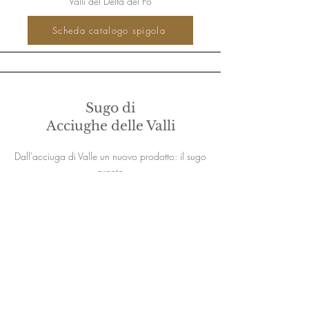
Valli del Delta del Po
Scheda catalogo spigola
Sugo di
Acciughe delle Valli
Dall'acciuga di Valle un nuovo prodotto: il sugo
pronto
Scheda catalogo sugo acciughe
Patè di
Acciughe delle Valli