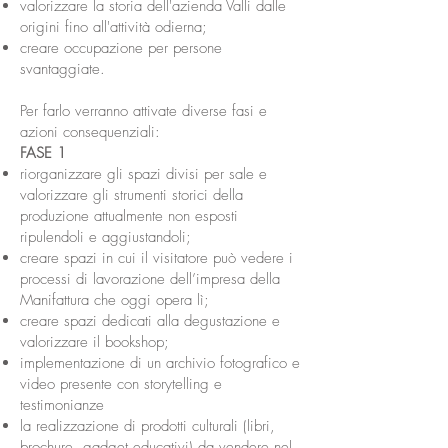
valorizzare la storia dell'azienda Valli dalle
origini fino all'attività odierna;
creare occupazione per persone
svantaggiate.
Per farlo verranno attivate diverse fasi e
azioni consequenziali:
FASE 1
riorganizzare gli spazi divisi per sale e
valorizzare gli strumenti storici della
produzione attualmente non esposti
ripulendoli e aggiustandoli;
creare spazi in cui il visitatore può vedere i
processi di lavorazione dell’impresa della
Manifattura che oggi opera lì;
creare spazi dedicati alla degustazione e
valorizzare il bookshop;
implementazione di un archivio fotografico e
video presente con storytelling e
testimonianze
la realizzazione di prodotti culturali (libri,
brochure, gadget educativi) da vendere nel