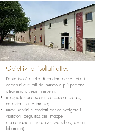
Obiettivi e risultati attesi
L’obiettivo è quello di rendere accessibile i
contenuti culturali del museo a più persone
attraverso diversi interventi:
riprogettazione spazi, percorso museale,
collezioni, allestimento;
nuovi servizi e prodotti per coinvolgere i
visitatori (degustazioni, mappe,
strumentazioni interattive, workshop, eventi,
laboratori);